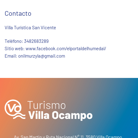
Contacto
Villa Turística San Vicente
Teléfono:
3482683289
Sitio web:
www.facebook.com/elportaldelhumedal/
Email:
onilmurzyla@gmail.com
Av. San Martin y Ruta Nacional N° 11, 3580 Villa Ocampo,