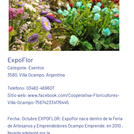
ExpoFlor
Categoría:
Eventos
3580, Villa Ocampo, Argentina
Teléfono:
03482-469607
Sitio web:
www.facebook.com/Cooperativa-Floricultores-
Villa-Ocampo-759742334176445
Fecha: Octubre EXPOFLOR: Expoflor nace dentro de la Feria
de Artesanos y Emprendedores Ocampo Emprende, en 2010 ,
llevada adelante por la...