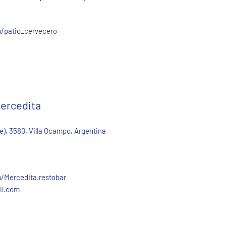
/patio_cervecero
Mercedita
te), 3580, Villa Ocampo, Argentina
Mercedita.restobar
il.com