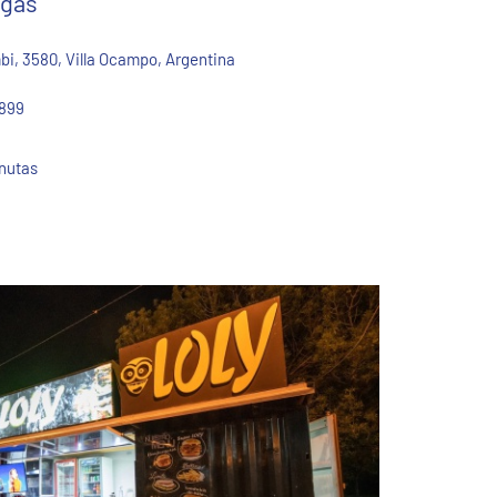
igás
i, 3580, Villa Ocampo, Argentina
899
inutas