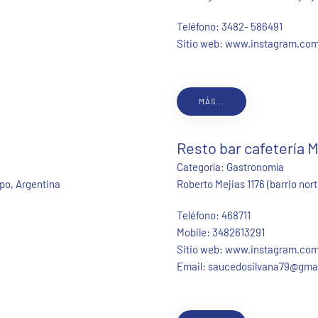
Teléfono:
3482- 586491
Sitio web:
www.instagram.com
MÁS...
Resto bar cafetería 
Categoría:
Gastronomía
mpo, Argentina
Roberto Mejias 1176 (barrio nor
Teléfono:
468711
Mobile:
3482613291
Sitio web:
www.instagram.com/
Email:
saucedosilvana79@gma