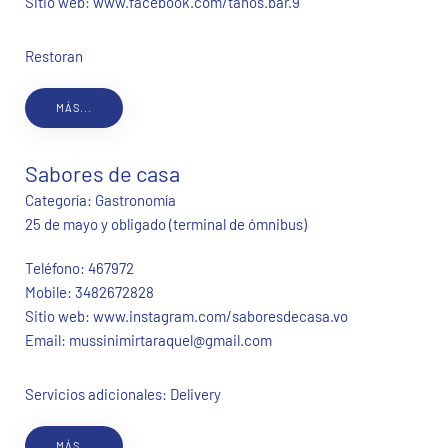
Sitio web:
www.facebook.com/tanos.bar.9
Restoran
MÁS...
Sabores de casa
Categoría:
Gastronomía
25 de mayo y obligado (terminal de ómnibus)
Teléfono:
467972
Mobile:
3482672828
Sitio web:
www.instagram.com/saboresdecasa.vo
Email:
mussinimirtaraquel@gmail.com
Servicios adicionales: Delivery
MÁS...