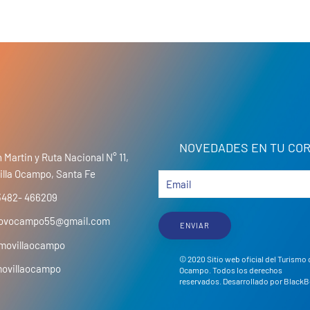
NOVEDADES EN TU COR
 Martin y Ruta Nacional N° 11,
illa Ocampo, Santa Fe
3482- 466209
movocampo55@gmail.com
ENVIAR
movillaocampo
© 2020 Sitio web oficial del Turismo 
movillaocampo
Ocampo. Todos los derechos
reservados. Desarrollado por
BlackB