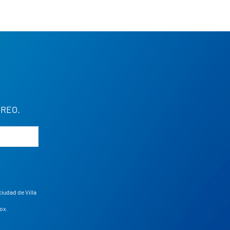
REO.
ciudad de Villa
ox
.