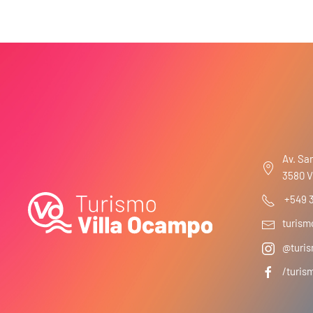
Av. San
3580 V
+549 
turis
@turis
/turis