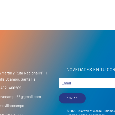
NOVEDADES EN TU COR
 Martin y Ruta Nacional N° 11,
illa Ocampo, Santa Fe
3482- 466209
movocampo55@gmail.com
ENVIAR
movillaocampo
© 2020 Sitio web oficial del Turismo 
movillaocampo
Ocampo. Todos los derechos