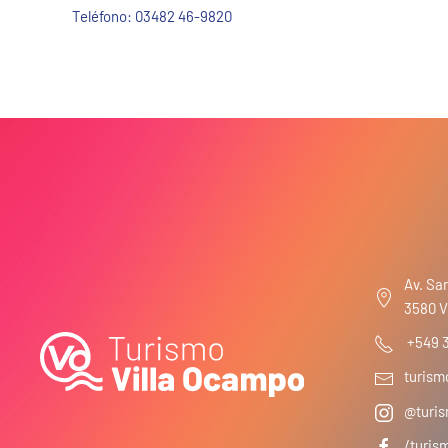
Teléfono:
03482 46-9820
Av. San
3580 V
+549 
turis
@turis
/turis