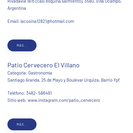
Rivadavia 1815 (casi esquina sarmiento), 3580, Villa Ocampo,
Argentina
Email:
lacosina12821@hotmail.com
MÁS...
Patio Cervecero El Villano
Categoría:
Gastronomía
Santiago Aranda, 25 de Mayo y Boulevar Urquiza, Barrio Ypf
Teléfono:
3482- 586491
Sitio web:
www.instagram.com/patio_cervecero
MÁS...