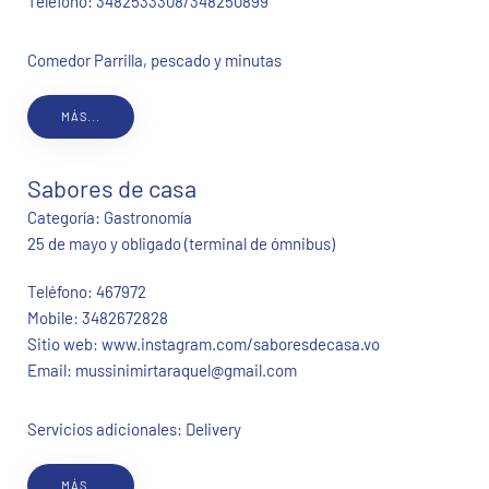
Teléfono:
3482533308/348250899
Comedor Parrilla, pescado y minutas
MÁS...
Sabores de casa
Categoría:
Gastronomía
25 de mayo y obligado (terminal de ómnibus)
Teléfono:
467972
Mobile:
3482672828
Sitio web:
www.instagram.com/saboresdecasa.vo
Email:
mussinimirtaraquel@gmail.com
Servicios adicionales: Delivery
MÁS...