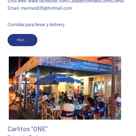
Sitio web:
www.facebook.com/CasadecomidasComoComo/
Email:
marines929@hotmail.com
Comidas para llevar y delivery
MÁS...
Carlitos "ONE"