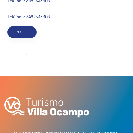
Teléfono:
3482533308
Teléfono: 3482533308
MÁS...
1
2