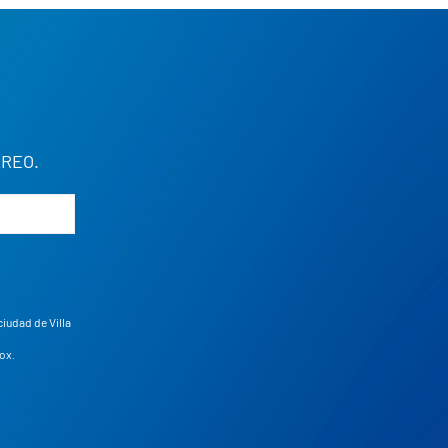
REO.
ciudad de Villa
ox
.