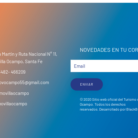
NOVEDADES EN TU COR
 Martin y Ruta Nacional N° 11,
illa Ocampo, Santa Fe
3482- 466209
movocampo55@gmail.com
ENVIAR
movillaocampo
© 2020 Sitio web oficial del Turismo 
movillaocampo
Ocampo. Todos los derechos
reservados. Desarrollado por
BlackB