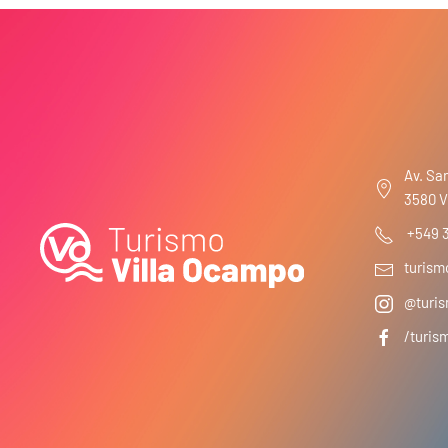
Av. San
3580 V
+549 
turis
@turis
/turis