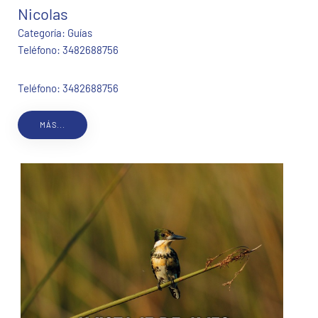
Nicolas
Categoría:
Guías
Teléfono:
3482688756
Teléfono: 3482688756
MÁS...