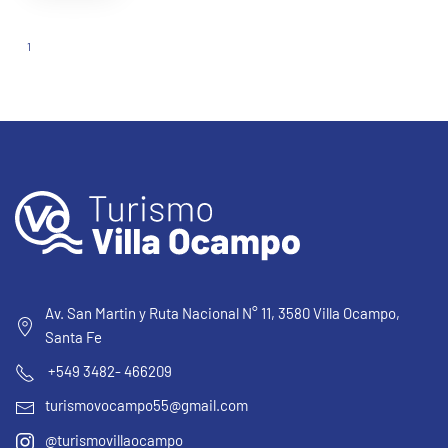
1
2
Av. San Martin y Ruta Nacional N° 11, 3580 Villa Ocampo,
Santa Fe
+549 3482- 466209
turismovocampo55@gmail.com
@turismovillaocampo