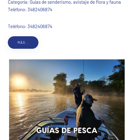
Categoría:
Guías de senderismo, avistaje de flora y fauna
Teléfono:
3482406874
Teléfono: 3482406874
MÁS...