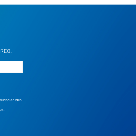
REO.
ciudad de Villa
ox
.