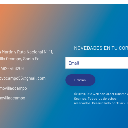
NOVEDADES EN TU COR
 Martin y Ruta Nacional N° 11,
illa Ocampo, Santa Fe
3482- 466209
movocampo55@gmail.com
ENVIAR
movillaocampo
© 2020 Sitio web oficial del Turismo 
movillaocampo
Ocampo. Todos los derechos
reservados. Desarrollado por
BlackB