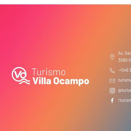
Av. San
3580 V
+549 
turis
@turis
/turis