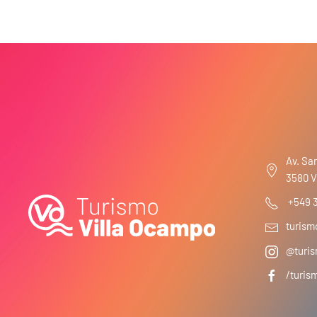
Av. San
3580 V
+549 
turis
@turis
/turis