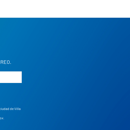
REO.
ciudad de Villa
ox
.