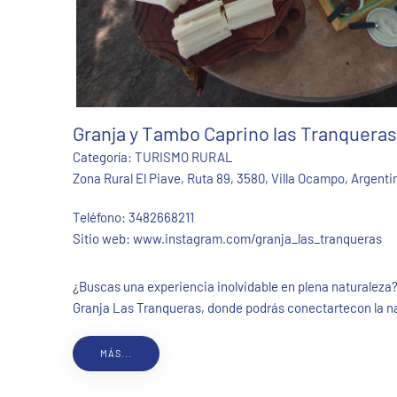
Granja y Tambo Caprino las Tranqueras
Categoría:
TURISMO RURAL
Zona Rural El Piave, Ruta 89, 3580, Villa Ocampo, Argenti
Teléfono:
3482668211
Sitio web:
www.instagram.com/granja_las_tranqueras
¿Buscas una experiencia inolvidable en plena naturalez
Granja Las Tranqueras, donde podrás conectartecon la na
MÁS...