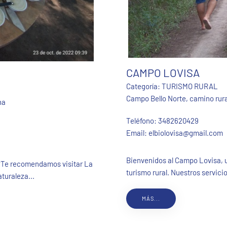
CAMPO LOVISA
Categoría:
TURISMO RURAL
Campo Bello Norte, camino rura
na
Teléfono:
3482620429
Email:
elbiolovisa@gmail.com
Bienvenidos al Campo Lovisa, u
a?Te recomendamos visitar La
turismo rural. Nuestros servici
turaleza...
MÁS...