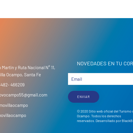
NOVEDADES EN TU COR
 Martin y Ruta Nacional N° 11,
illa Ocampo, Santa Fe
3482- 466209
movocampo55@gmail.com
ENVIAR
movillaocampo
© 2020 Sitio web oficial del Turismo 
movillaocampo
Ocampo. Todos los derechos
reservados. Desarrollado por
BlackB