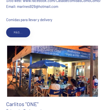
Sitio web:
www.facebook.com/CasadecomidasComoComo/
Email:
marines929@hotmail.com
Comidas para llevar y delivery
MÁS...
Carlitos "ONE"