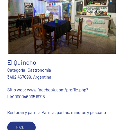
El Quincho
Categoría:
Gastronomía
3482 467099, Argentina
Sitio web:
www.facebook.com/profile.php?
id=100004690516715
Restoran y parrilla Parrilla, pastas, minutas y pescado
MÁS...