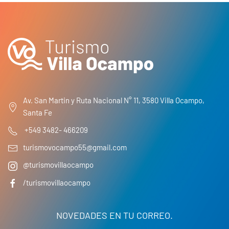
Av. San Martin y Ruta Nacional N° 11, 3580 Villa Ocampo,
Santa Fe
+549 3482- 466209
turismovocampo55@gmail.com
@turismovillaocampo
/turismovillaocampo
NOVEDADES EN TU CORREO.